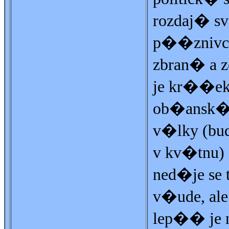
rozdaj� 
p��zniv
zbran� a
je kr��ek
ob�ansk
v�lky (bud
v kv�tnu)
ned�je se 
v�ude, ale
lep�� je 