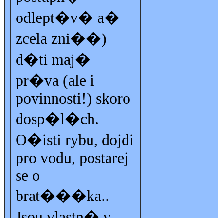
odlept�v� a�
zcela zni��)
d�ti maj�
pr�va (ale i
povinnosti!) skoro
dosp�l�ch.
O�isti rybu, dojdi
pro vodu, postarej
se o
brat���ka..
Jsou vlastn� v