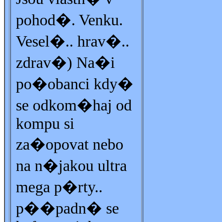
pohod�. Venku.
Vesel�.. hrav�..
zdrav�) Na�i
po�obanci kdy�
se odkom�haj od
kompu si
za�opovat nebo
na n�jakou ultra
mega p�rty..
p��padn� se