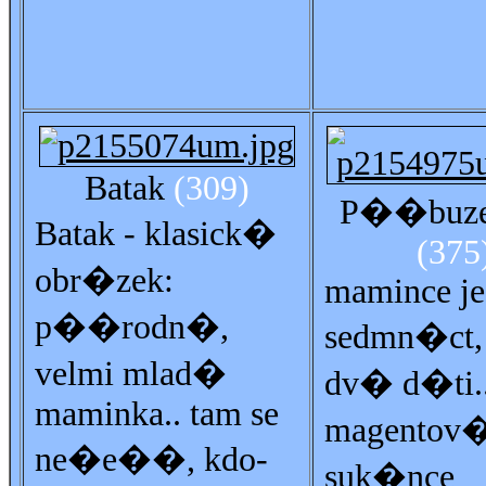
Batak
(309)
P��buze
Batak - klasick�
(375
obr�zek:
mamince je
p��rodn�,
sedmn�ct
velmi mlad�
dv� d�ti..
maminka.. tam se
magentov
ne�e��, kdo-
suk�nce