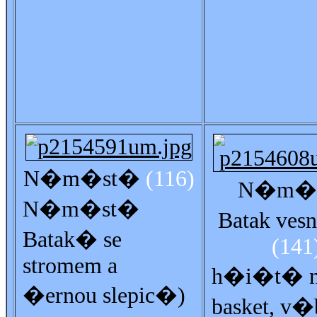
N�m�st�
(116)
N�m�
N�m�st�
Batak ves
Batak� se
(141
stromem a
h�i�t� 
�ernou slepic�)
basket, v