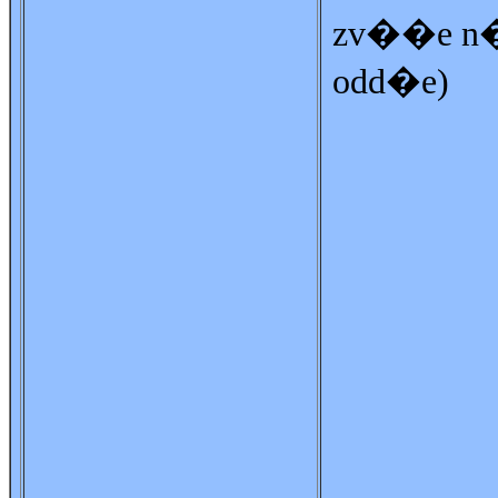
zv��e n�
odd�e)