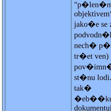
"p�len�
objektivem"
jako�e se 
podvodn�
nech� p�
tr�et ven) 
pov�imn�t
st�nu lodi.
tak�
�eb��ku
dokumentu