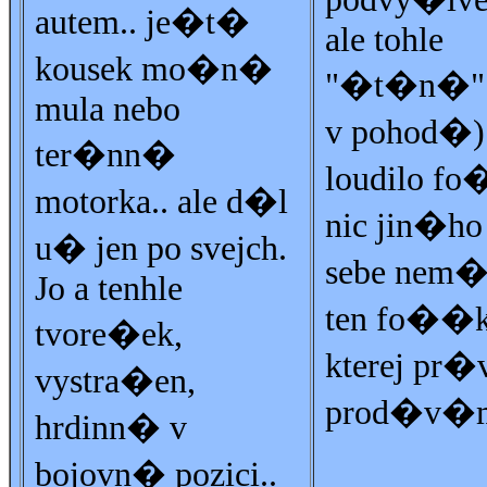
autem.. je�t�
ale tohle
kousek mo�n�
"�t�n�" 
mula nebo
v pohod�)
ter�nn�
loudilo fo
motorka.. ale d�l
nic jin�ho
u� jen po svejch.
sebe nem�l
Jo a tenhle
ten fo��k
tvore�ek,
kterej pr
vystra�en,
prod�v�m
hrdinn� v
bojovn� pozici..