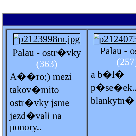
Palau - o
Palau - ostr�vky
(257
(363)
a b�l�
A��ro;) mezi
p�se�ek.
takov�mito
blankytn�
ostr�vky jsme
jezd�vali na
ponory..