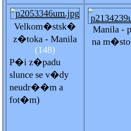
Velkom�stsk�
Manila - 
z�toka - Manila
na m�sto
(148)
P�i z�padu
slunce se v�dy
neudr��m a
fot�m)