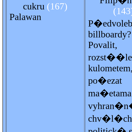
Filip�n
cukru
(167)
(143
Palawan
P�edvole
billboardy?
Povalit,
rozst��le
kulometem
po�ezat
ma�etama.
vyhran�n
chv�l�ch
politick� s