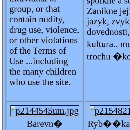
spolkne a s
group, or that
Zanikne jej
contain nudity,
jazyk, zvyk
drug use, violence,
dovednosti,
or other violations
kultura..
of the Terms of
trochu �k
Use ...including
the many children
who use the site.
Barevn�
Ryb��ka 