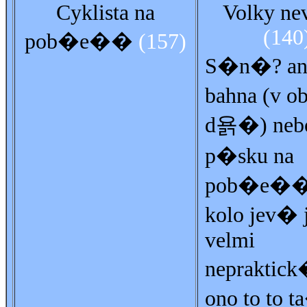
Cyklista na
Volky ne
(140
pob�e��
(157)
S�n�? ano
bahna (v 
d욝�) neb
p�sku na
pob�e�� 
kolo jev� 
velmi
nepraktick
ono to to