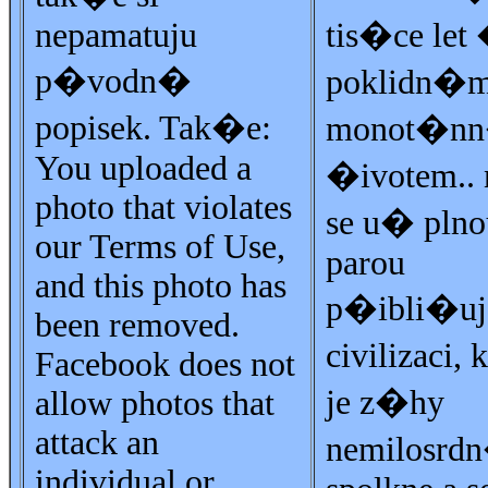
nepamatuju
tis�ce let 
p�vodn�
poklidn�
popisek. Tak�e:
monot�n
You uploaded a
�ivotem..
photo that violates
se u� plno
our Terms of Use,
parou
and this photo has
p�ibli�u
been removed.
civilizaci,
Facebook does not
je z�hy
allow photos that
attack an
nemilosrd
individual or