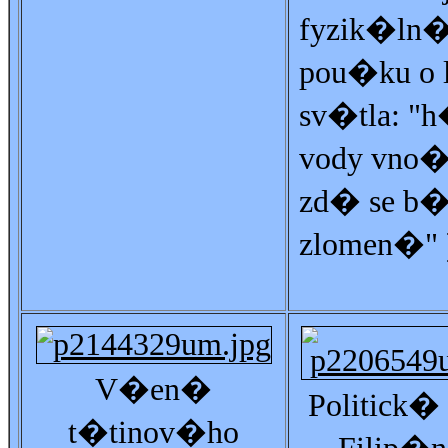
fyzik�ln
pou�ku o 
sv�tla: "h
vody vno
zd� se b�
zlomen�" 
V�en�
Politick� 
t�tinov�ho