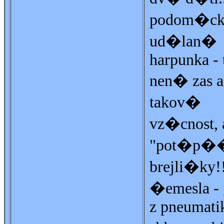
podom�ck
ud�lan�
harpunka - 
nen� zas 
takov�
vz�cnost, a
"pot�p�
brejli�ky!
�emesla -
z pneumati