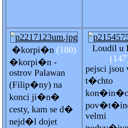
Loudil u 
�korpi�n
(180)
(147
�korpi�n -
pejsci jsou 
ostrov Palawan
t�chto
(Filip�ny) na
kon�in�c
konci ji�n�
pov�t�in
cesty, kam se d�
velmi
nejd�l dojet
podvy�ive