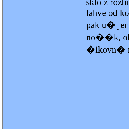
sklo z roz
lahve od kol
pak u� jen
no��k, o
�ikovn� r