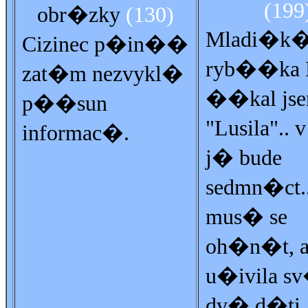
(199
obr�zky
(130)
Mladi�k
Cizinec p�in��
ryb��ka B
zat�m nezvykl�
��kal js
p��sun
"Lusila"..
informac�.
j� bude
sedmn�ct.
mus� se
oh�n�t, 
u�ivila s
dv� d�ti..