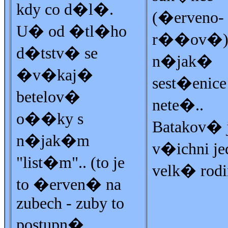
kdy co d�l�.
(�erveno-
U� od �tl�ho
r��ov�) 
d�tstv� se
n�jak�
�v�kaj�
sest�enice
betelov�
nete�..
o��ky s
Batakov� 
n�jak�m
v�ichni je
"list�m".. (to je
velk� rodi
to �erven� na
zubech - zuby to
postupn�