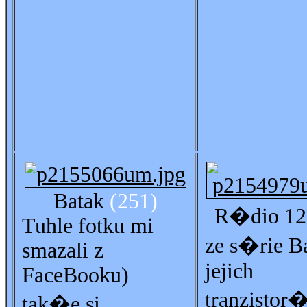
Batak
(251)
R�dio 12
Tuhle fotku mi
ze s�rie B
smazali z
jejich
FaceBooku)
tranzistor
tak�e si