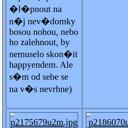
�l�pnout na
n�j nev�domky
bosou nohou, nebo
ho zalehnout, by
nemuselo skon�it
happyendem. Ale
s�m od sebe se
na v�s nevrhne)