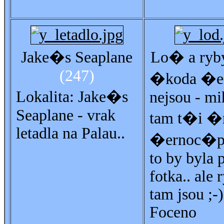
Jake�s Seaplane
Lo� a ryb
(247)
�koda �e
Lokalita: Jake�s
nejsou - mi
Seaplane - vrak
tam t�i �r
letadla na Palau..
�ernoc�p
to by byla 
fotka.. ale 
tam jsou ;-)
Foceno