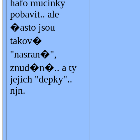
hafo mucinky
pobavit.. ale
�asto jsou
takov�
"nasran�",
znud�n�.. a ty
jejich "depky"..
njn.