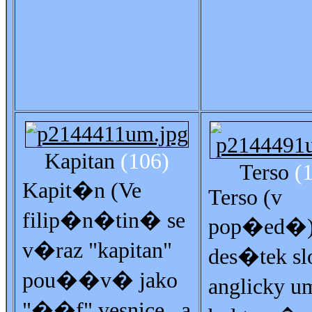
Kapitan
(106)
Terso
(1
Kapit�n (Ve
Terso (v
filip�n�tin� se
pop�ed�)
v�raz "kapitan"
des�tek sl
pou��v� jako
anglicky u
"��f" vesnice.. a